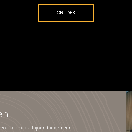
ONTDEK
en
en. De productlijnen bieden een