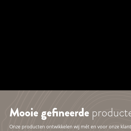
Mooie gefineerde
product
Onze producten ontwikkelen wij mét en voor onze klant