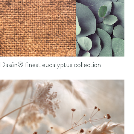
Dasán® finest eucalyptus collection