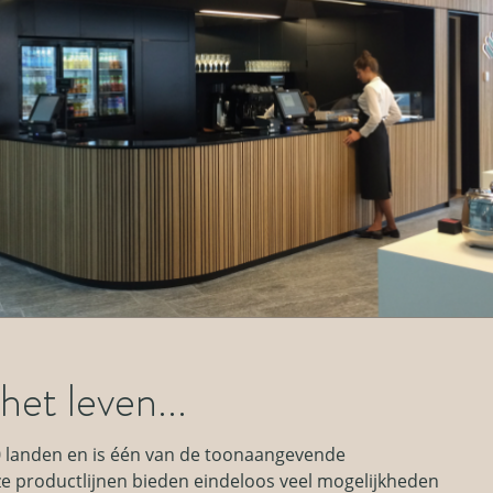
het leven...
 landen en is één van de toonaangevende
e productlijnen bieden eindeloos veel mogelijkheden