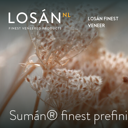
Skip
to
content
LOSÁN FINEST
VENEER
Sumán® finest prefini