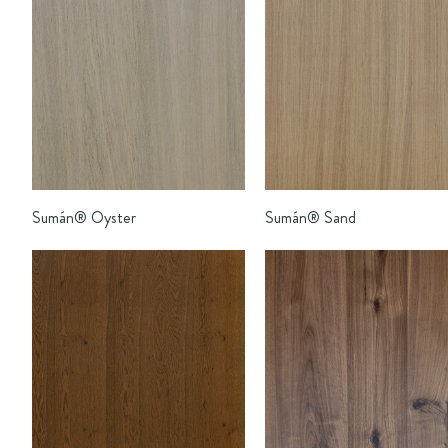
Sumán®
Oyster
Sumán®
Sand