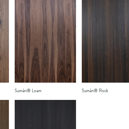
Sumán®
Loam
Sumán®
Rock