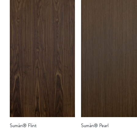
Sumán®
Flint
Sumán®
Pearl