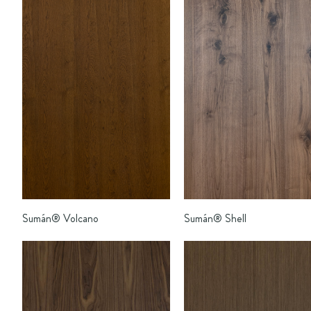
Sumán®
Volcano
Sumán®
Shell