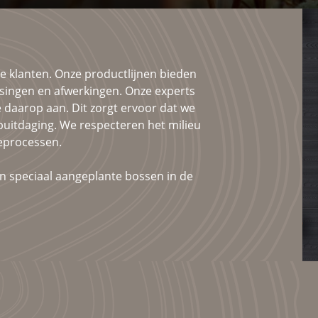
e klanten. Onze productlijnen bieden
ssingen en afwerkingen. Onze experts
 daarop aan. Dit zorgt ervoor dat we
puitdaging. We respecteren het milieu
eprocessen.
n speciaal aangeplante bossen in de