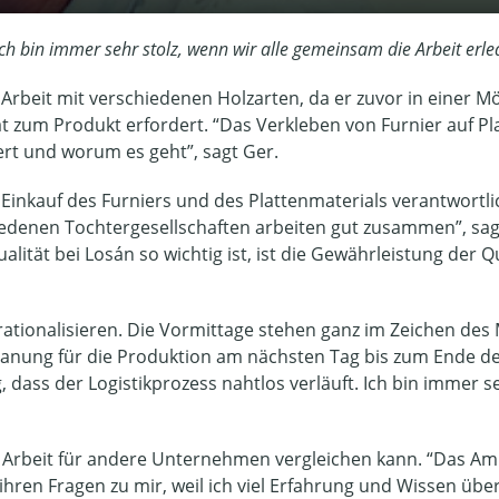
. Ich bin immer sehr stolz, wenn wir alle gemeinsam die Arbeit erle
rbeit mit verschiedenen Holzarten, da er zuvor in einer Möb
tät zum Produkt erfordert. “Das Verkleben von Furnier auf Pla
iert und worum es geht”, sagt Ger.
n Einkauf des Furniers und des Plattenmaterials verantwortl
denen Tochtergesellschaften arbeiten gut zusammen”, sagt 
ät bei Losán so wichtig ist, ist die Gewährleistung der Qu
 rationalisieren. Die Vormittage stehen ganz im Zeichen des
 Planung für die Produktion am nächsten Tag bis zum Ende d
tig, dass der Logistikprozess nahtlos verläuft. Ich bin immer 
er Arbeit für andere Unternehmen vergleichen kann. “Das Am
ren Fragen zu mir, weil ich viel Erfahrung und Wissen über