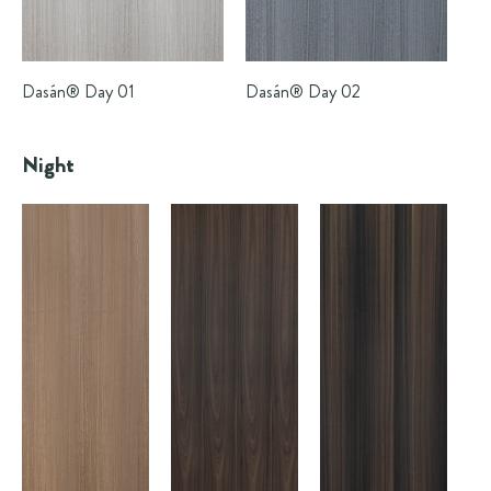
Dasán®
Day 01
Dasán®
Day 02
Night