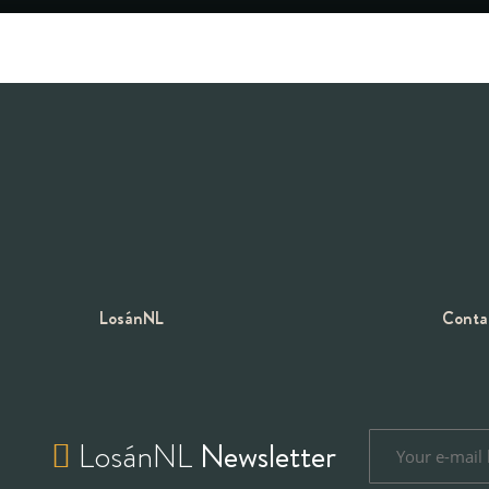
LosánNL
Conta
LosánNL
Newsletter