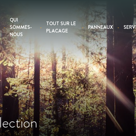
QUI
TOUT SUR LE
SOMMES-
PANNEAUX
SERV
PLACAGE
NOUS
lection