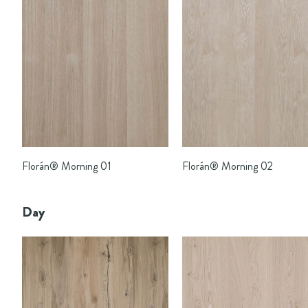
Florán®
Morning 01
Florán®
Morning 02
Day