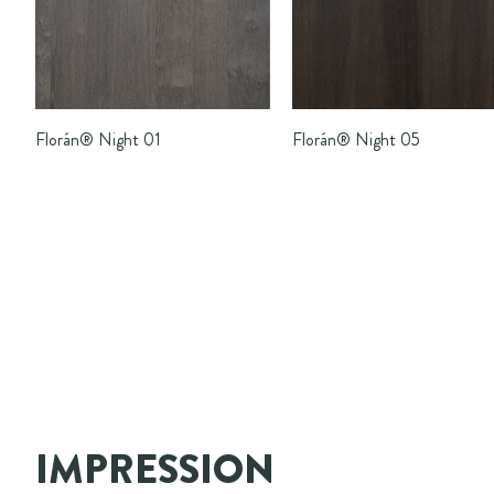
Florán®
Night 05
Florán®
Night 01
IMPRESSION