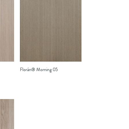
Florán®
Morning 05